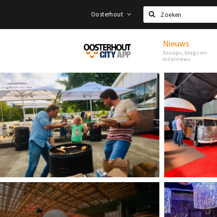
Oosterhout
Zoeken
Nieuws
Proef
Scoops, blogs en
Oosterhout
interviews