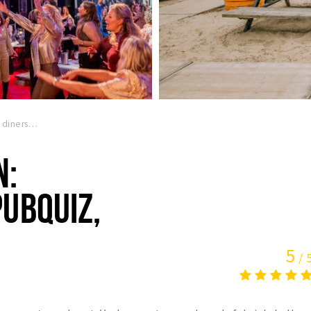
De Houthallen: dinershows, pubquiz, livemuziek
N:
UBQUIZ,
5
/ 