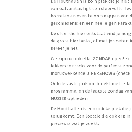
De Houthallen is zo’n plek die je ni
van Galvanitas ligt een sfeervolle, 
borrelen en even te ontsnappen aan d
geschiedenis en een heel eigen karakt
De sfeer die hier ontstaat vind je nerg
de grote biertanks, of met je voeten 
beleef je het.
We zijn nu ook elke
ZONDAG
open! Zo 
lekkerste tracks voor de perfecte zon
indrukwekkende
DINERSHOWS
(check 
Ook de vaste prik ontbreekt niet: elk
programma, en de laatste zondag van 
MUZIEK
optreden.
De Houthallen is een unieke plek die 
terugkomt. Een locatie die ook erg in 
precies is wat je zoekt.