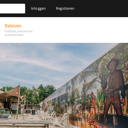
Inloggen
Registreren
Beleven
Cultuur, natuur en
activiteiten