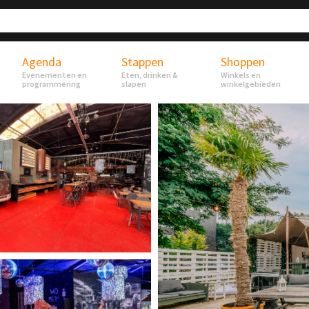
Agenda
Stappen
Shoppen
Evenementen en
Eten, drinken &
Winkels en
programmering
slapen
winkelgebieden