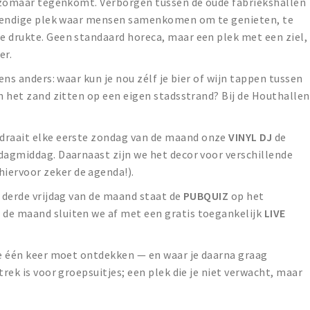
et zomaar tegenkomt. Verborgen tussen de oude fabriekshallen
levendige plek waar mensen samenkomen om te genieten, te
e drukte. Geen standaard horeca, maar een plek met een ziel,
er.
ens anders: waar kun je nou zélf je bier of wijn tappen tussen
in het zand zitten op een eigen stadsstrand? Bij de Houthallen
draait elke eerste zondag van de maand onze
VINYL DJ
de
dagmiddag. Daarnaast zijn we het decor voor verschillende
hiervoor zeker de agenda!).
e derde vrijdag van de maand staat de
PUBQUIZ
op het
de maand sluiten we af met een gratis toegankelijk
LIVE
je één keer moet ontdekken — en waar je daarna graag
trek is voor groepsuitjes; een plek die je niet verwacht, maar