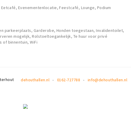
, Eetcafé, Evenementenlocatie, Feestcafé, Lounge, Podium
gen parkeerplaats, Garderobe, Honden toegestaan, Invalidentoilet,
rveren mogelijk, Rolstoeltoegankelijk, Te huur voor privé
 of binnentuin, WiFi
terhout
dehouthallen.nl
0162-727788
info@dehouthallen.nl