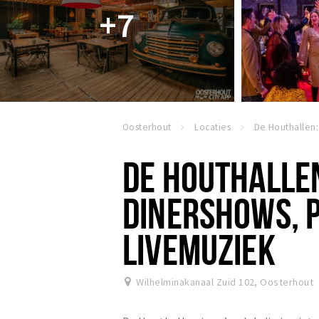
+7
Oosterhout
Locaties
DE HOUTHALLE
DINERSHOWS, P
LIVEMUZIEK
Wilhelminakanaal Zuid 102
,
Oosterhout