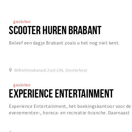
gesloten
SCOOTER HUREN BRABANT
Beleef een dagje Brabant zoals u het nog niet kent.
Wilhelminakanaal Zuid 104, Oosterhout
gesloten
EXPERIENCE ENTERTAINMENT
Experience Entertainment, het boekingskantoor voor de
evenementen-, horeca- en recreatie-branche. Daarnaast
partner voor ieder bedrijfs- of familiefee...