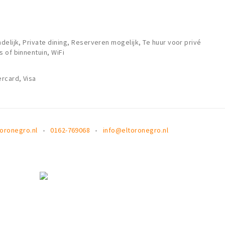
elijk, Private dining, Reserveren mogelijk, Te huur voor privé
 of binnentuin, WiFi
rcard, Visa
oronegro.nl
0162-769068
info@eltoronegro.nl