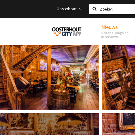
Oosterhout
Zoeken
Nieuws
Proef
Scoops, blogs en
Oosterhout
interviews