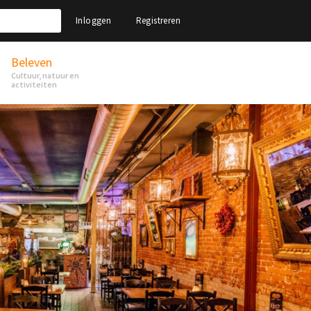
Inloggen
Registreren
Beleven
Cultuur, natuur en
activiteiten