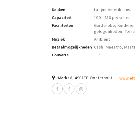
Keuken
Latijns-Amerikaans
Capaciteit
100 - 250 personen
Faciliteiten
Garderobe, Kindvriend
gelegenheden, Terras
Muziek
Ambient
Betaalmogelijkheden
Cash, Maestro, Maste
Couverts
115
Markt 8
,
4901EP
Oosterhout
www.elt