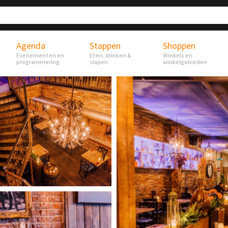
Agenda
Stappen
Shoppen
Evenementen en
Eten, drinken &
Winkels en
programmering
slapen
winkelgebieden