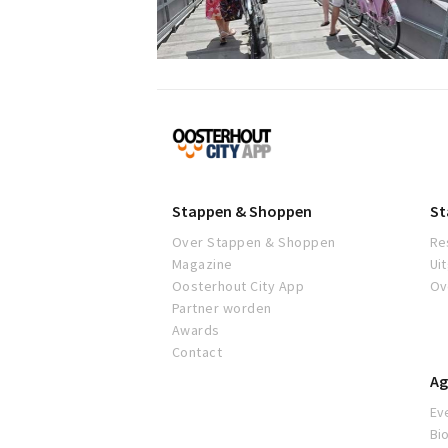
Proef
Oosterhout
Stappen & Shoppen
St
Over Stappen & Shoppen
Re
Magazine
Ui
Oosterhout City App
Ov
Partner worden
Awards
Contact
Ag
Ev
Bi