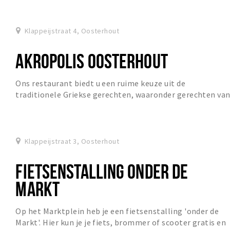
Oosterhout. Gelegen in de Klappeijstraat grenzend aa...
Klappeijstraat 4, Oosterhout
AKROPOLIS OOSTERHOUT
Ons restaurant biedt u een ruime keuze uit de
traditionele Griekse gerechten, waaronder gerechten va
zowel het Griekse vaste land, als gerechten van...
Klappeijstraat 3, Oosterhout
FIETSENSTALLING ONDER DE
MARKT
Op het Marktplein heb je een fietsenstalling 'onder de
Markt'. Hier kun je je fiets, brommer of scooter gratis en