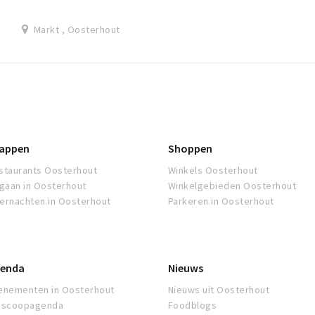
bewaakt stallen.
Markt , Oosterhout
appen
Shoppen
staurants Oosterhout
Winkels Oosterhout
tgaan in Oosterhout
Winkelgebieden Oosterhout
ernachten in Oosterhout
Parkeren in Oosterhout
enda
Nieuws
enementen in Oosterhout
Nieuws uit Oosterhout
oscoopagenda
Foodblogs