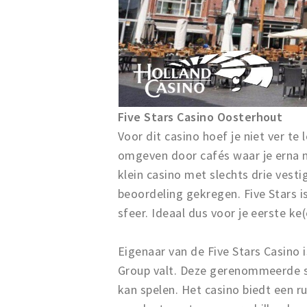
Five Stars Casino Oosterhout
Voor dit casino hoef je niet ver te
omgeven door cafés waar je erna n
klein casino met slechts drie vest
beoordeling gekregen. Five Stars is
sfeer. Ideaal dus voor je eerste ke(
Eigenaar van de Five Stars Casino
Group valt. Deze gerenommeerde sp
kan spelen. Het casino biedt een 