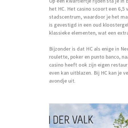
Op een kwartiertje rijden sta je in
het HC. Het casino scoort een 6,5 
stadscentrum, waardoor je het ma
is gevestigd in een oud kloosterge
klassieke elementen, wat een extra
Bijzonder is dat HC als enige in Ne
roulette, poker en punto banco, n
casino heeft ook zijn eigen restau
even kan uitblazen. Bij HC kan je 
avondje uit.