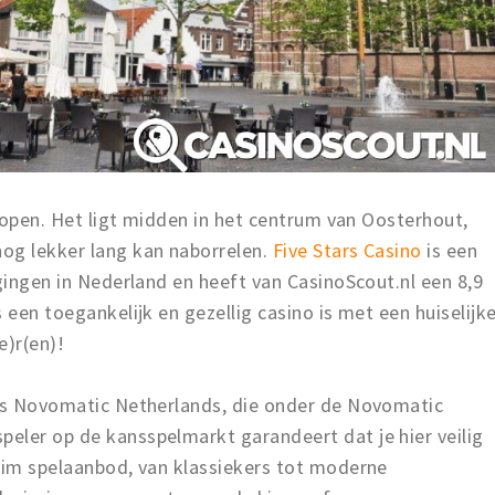
 lopen. Het ligt midden in het centrum van Oosterhout,
og lekker lang kan naborrelen.
Five Stars Casino
is een
igingen in Nederland en heeft van CasinoScout.nl een 8,9
 een toegankelijk en gezellig casino is met een huiselijk
e)r(en)!
 is Novomatic Netherlands, die onder de Novomatic
eler op de kansspelmarkt garandeert dat je hier veilig
ruim spelaanbod, van klassiekers tot moderne