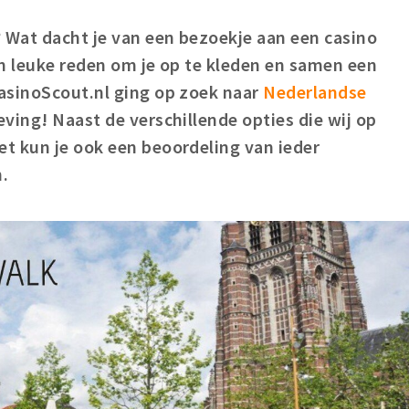
? Wat dacht je van een bezoekje aan een casino
n leuke reden om je op te kleden en samen een
asinoScout.nl ging op zoek naar
Nederlandse
ing! Naast de verschillende opties die wij op
t kun je ook een beoordeling van ieder
.