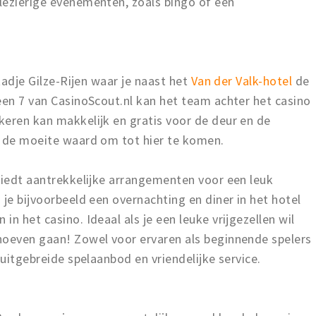
lezierige evenementen, zoals bingo of een
stadje Gilze-Rijen waar je naast het
Van der Valk-hotel
de
een 7 van CasinoScout.nl kan het team achter het casino
keren kan makkelijk en gratis voor de deur en de
s de moeite waard om tot hier te komen.
biedt aantrekkelijke arrangementen voor een leuk
 je bijvoorbeeld een overnachting en diner in het hotel
n het casino. Ideaal als je een leuke vrijgezellen wil
hoeven gaan! Zowel voor ervaren als beginnende spelers
 uitgebreide spelaanbod en vriendelijke service.